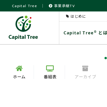
Capital Tree
｜
事業承継TV
はじめに
®
Capital Tree
と
ホーム
番組表
アーカイブ