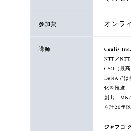
オンラ
参加費
講師
Coalis I
NTT／N
CSO（最
DeNAで
化を推進。
創出、M&
ら計20年
ジャフコ 