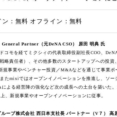
イン：無料 オフライン：無料
nc. General Partner（元DeNA CSO） 原田 明典 氏
TTドコモを経てミクシィの代表取締役副社長COO、DeN
高戦略責任者）、その他多数のスタートアップへの投資
は新規事業やベンチャー投資／M&Aなどを通じて事業
またmixiではオープンイノベーションを推進し、ソ
Aによる経営陣の強化など次の成長への土台を築いた。
以上、新規事業やオープンイノベーションに従事。
グループ株式会社 西日本支社長 パートナー（V７） 高原