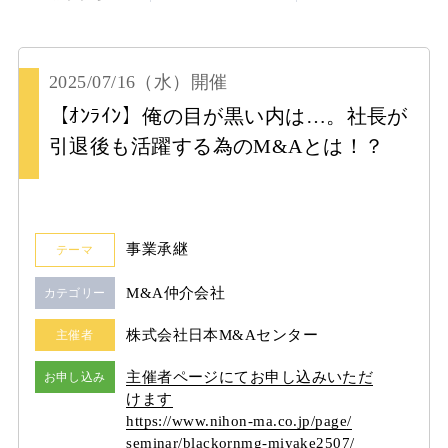
2025/07/16
（水）
開催
【ｵﾝﾗｲﾝ】俺の目が黒い内は…。社長が
引退後も活躍する為のM&Aとは！？
事業承継
テーマ
M&A仲介会社
カテゴリー
株式会社日本M&Aセンター
主催者
主催者ページにてお申し込みいただ
お申し込み
けます
https:/
/
www.nihon-ma.co.jp/
page/
seminar/
blackornmg-miyake2507/