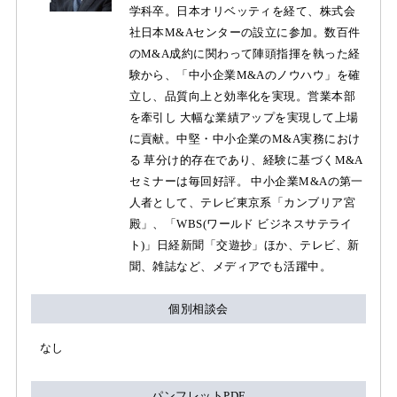
学科卒。日本オリベッティを経て、株式会
社日本M&Aセンターの設立に参加。数百件
のM&A成約に関わって陣頭指揮を執った経
験から、「中小企業M&Aのノウハウ」を確
立し、品質向上と効率化を実現。営業本部
を牽引し 大幅な業績アップを実現して上場
に貢献。中堅・中小企業のM&A実務におけ
る 草分け的存在であり、経験に基づくM&A
セミナーは毎回好評。 中小企業M&Aの第一
人者として、テレビ東京系「カンブリア宮
殿」、「WBS(ワールド ビジネスサテライ
ト)」日経新聞「交遊抄」ほか、テレビ、新
聞、雑誌など、メディアでも活躍中。
個別相談会
なし
パンフレットPDF