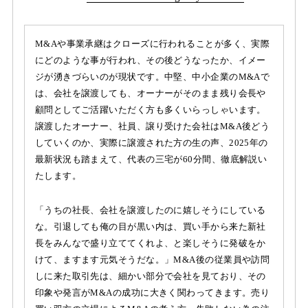
M&Aや事業承継はクローズに行われることが多く、実際
にどのような事が行われ、その後どうなったか、イメー
ジが湧きづらいのが現状です。中堅、中小企業のM&Aで
は、会社を譲渡しても、オーナーがそのまま残り会長や
顧問としてご活躍いただく方も多くいらっしゃいます。
譲渡したオーナー、社員、譲り受けた会社はM&A後どう
していくのか、実際に譲渡された方の生の声、2025年の
最新状況も踏まえて、代表の三宅が60分間、徹底解説い
たします。
「うちの社長、会社を譲渡したのに嬉しそうにしている
な。引退しても俺の目が黒い内は、買い手から来た新社
長をみんなで盛り立ててくれよ、と楽しそうに発破をか
けて、ますます元気そうだな。」M&A後の従業員や訪問
しに来た取引先は、細かい部分で会社を見ており、その
印象や発言がM&Aの成功に大きく関わってきます。売り