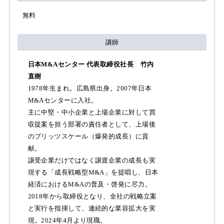
無料
講師
日本M&Aセンター 代表取締役社長 竹内
直樹
1978年生まれ。広島県出身。2007年日本
M&Aセンターに入社。
主に中堅・中小企業と上場企業に対して買
収提案を担う部署の責任者として、上場後
のブリッツスケール（爆発的成長）に貢
献。
譲受企業だけではなく譲渡企業の成長も実
現する「成長戦略型M&A」を提唱し、日本
経済におけるM&Aの普及・啓発に尽力。
2018年から取締役となり、全社の戦略立案
と実行を指揮して、連続的な業容拡大を実
現。2024年4月より現職。