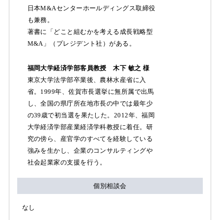
日本M&Aセンターホールディングス取締役
も兼務。
著書に「どこと組むかを考える成長戦略型
M&A」（プレジデント社）がある。
福岡大学経済学部客員教授 木下 敏之 様
東京大学法学部卒業後、農林水産省に入
省。1999年、佐賀市長選挙に無所属で出馬
し、全国の県庁所在地市長の中では最年少
の39歳で初当選を果たした。2012年、福岡
大学経済学部産業経済学科教授に着任。研
究の傍ら、産官学のすべてを経験している
強みを生かし、企業のコンサルティングや
社会起業家の支援を行う。
個別相談会
なし