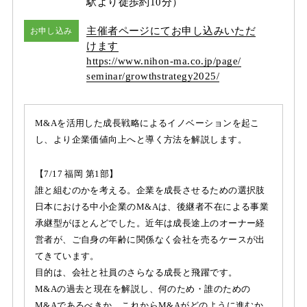
駅より徒歩約10分）
主催者ページにてお申し込みいただ
お申し込み
けます
https:/
/
www.nihon-ma.co.jp/
page/
seminar/
growthstrategy2025/
M&Aを活用した成長戦略によるイノベーションを起こ
し、より企業価値向上へと導く方法を解説します。
【7/17 福岡 第1部】
誰と組むのかを考える。企業を成長させるための選択肢
日本における中小企業のM&Aは、後継者不在による事業
承継型がほとんどでした。近年は成長途上のオーナー経
営者が、ご自身の年齢に関係なく会社を売るケースが出
てきています。
目的は、会社と社員のさらなる成長と飛躍です。
M&Aの過去と現在を解説し、何のため・誰のための
M&Aであるべきか、これからM&Aがどのように進むか