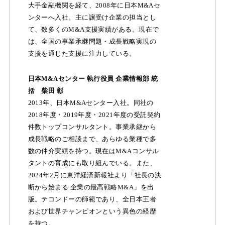
大手金融機関を経て、2008年に日本M&Aセ
ンターへ入社。主に譲受け企業の担当とし
て、数多くのM&A支援実績がある。現在で
は、全国の事業承継問題・成長戦略実現の
支援を通じた支援に注力している。
日本M&Aセンター 執行役員 企業情報部 統
括 柴田 彰
2013年、日本M&Aセンター入社。同社の
2018年度・2019年度・2021年度の受託契約
件数トップコンサルタント。事業承継から
成長戦略のご相談まで、あらゆる業種で多
数の仲介実績を持つ。現在はM&Aコンサル
タントの育成にも取り組んでいる。また、
2024年2月に東洋経済新報社より「社長の決
断から始まる 企業の最高戦略M&A」を出
版。テコンドーの師範であり、全日本王者
および世界チャンピオンという異色の経歴
を持つ。