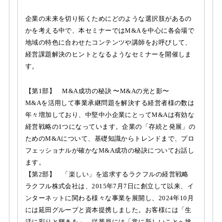
企業の未来を切り拓くためにどのような選択肢があるの
かを考える中で、本セミナーではM&Aを中心に各会場で
地域の特色に合わせたコンテンツや講師をお呼びして、
経営課題解決のヒントとなるようなセミナーを開催しま
す。
【第1部】 M&A成功の秘訣 〜M&Aの光と影〜
M&Aを活用して事業承継問題を解決する経営者様の数は
年々増加しており、中堅中小企業にとってM&Aは有効な
経営戦略の1つになっています。企業の「存続と発展」の
ためのM&Aについて、基礎知識からトレンドまで、プロ
フェッショナルが確かなM&A成功の秘訣についてお話し
ます。
【第2部】 「楽しい」を追求するラクフルの経営戦略
ラクフル株式会社は、2015年7月7日に創立して以来、イ
ンターネットに関わる様々な事業を展開し、2024年10月
には延田グループと資本提携しました。お客様には「生
活に彩りと輝きを」、従業員には「常に新しいことへ挑