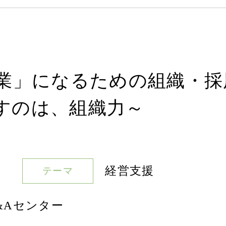
0億企業」になるための組織
すのは、組織力～
経営支援
テーマ
&Aセンター