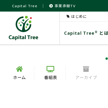
Capital Tree
｜
事業承継TV
はじめに
®
Capital Tree
と
ホーム
番組表
アーカイブ