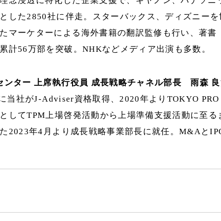
とした2850社に伴走。スターバックス、ディズニー
たマーケターによる海外書籍の翻訳監修も行い、著書
累計56万部を突破。NHKなどメディア出演も多数。
センター 上席執行役員 成長戦略チャネル部長 雨森 
に当社がJ-Adviser資格取得、2020年よりTOKYO PRO
としてTPM上場啓発活動から上場準備支援活動に至る
た2023年4月より成長戦略事業部長に就任。M&AとI