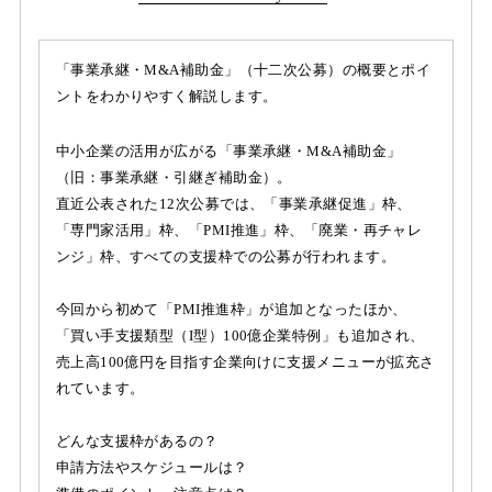
「事業承継・M&A補助金」（十二次公募）の概要とポイ
ントをわかりやすく解説します。
中小企業の活用が広がる「事業承継・M&A補助金」
（旧：事業承継・引継ぎ補助金）。
直近公表された12次公募では、「事業承継促進」枠、
「専門家活用」枠、「PMI推進」枠、「廃業・再チャレ
ンジ」枠、すべての支援枠での公募が行われます。
今回から初めて「PMI推進枠」が追加となったほか、
「買い手支援類型（I型）100億企業特例」も追加され、
売上高100億円を目指す企業向けに支援メニューが拡充さ
れています。
どんな支援枠があるの？
申請方法やスケジュールは？