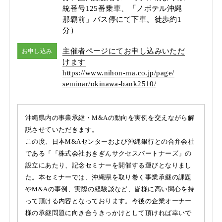
統番号125番乗車、「ノボテル沖縄
那覇前」バス停にて下車。徒歩約1
分）
主催者ページにてお申し込みいただ
お申し込み
けます
https:/
/
www.nihon-ma.co.jp/
page/
seminar/
okinawa-bank2510/
沖縄県内の事業承継・M&Aの動向を実例を交えながら解
説させていただきます。
この度、日本M&Aセンターおよび沖縄銀行との合弁会社
である「「株式会社おきぎんサクセスパートナーズ」の
設立にあたり、記念セミナーを開催する運びとなりまし
た。本セミナーでは、沖縄県を取り巻く事業承継の課題
やM&Aの事例、実際の経験談など、皆様に高い関心を持
って頂ける内容となっております。今後の企業オーナー
様の承継問題に向き合うきっかけとして頂ければ幸いで