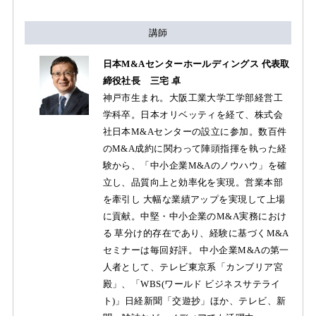
講師
日本M&Aセンターホールディングス 代表取
締役社長 三宅 卓
神戸市生まれ。大阪工業大学工学部経営工
学科卒。日本オリベッティを経て、株式会
社日本M&Aセンターの設立に参加。数百件
のM&A成約に関わって陣頭指揮を執った経
験から、「中小企業M&Aのノウハウ」を確
立し、品質向上と効率化を実現。営業本部
を牽引し 大幅な業績アップを実現して上場
に貢献。中堅・中小企業のM&A実務におけ
る 草分け的存在であり、経験に基づくM&A
セミナーは毎回好評。 中小企業M&Aの第一
人者として、テレビ東京系「カンブリア宮
殿」、「WBS(ワールド ビジネスサテライ
ト)」日経新聞「交遊抄」ほか、テレビ、新