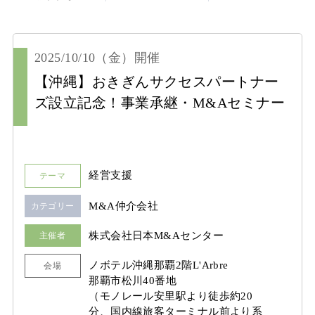
2025/10/10
（金）
開催
【沖縄】おきぎんサクセスパートナー
ズ設立記念！事業承継・M&Aセミナー
経営支援
テーマ
M&A仲介会社
カテゴリー
株式会社日本M&Aセンター
主催者
ノボテル沖縄那覇2階L'Arbre
会場
那覇市松川40番地
（モノレール安里駅より徒歩約20
分、国内線旅客ターミナル前より系