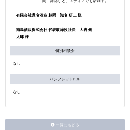
聞、雑誌など、メディアでも活躍中。
有限会社識名酒造 顧問 識名 研二 様
南島酒販株式会社 代表取締役社長 大岩 健
太郎 様
個別相談会
なし
パンフレットPDF
なし
一覧にもどる