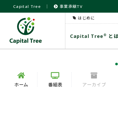
Capital Tree
｜
事業承継TV
はじめに
®
Capital Tree
と
ホーム
番組表
アーカイブ