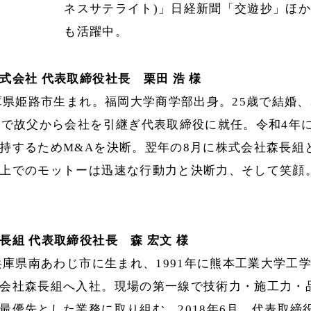
ネスサテライト)」日経新聞「交遊抄」ほ
も活躍中。
式会社 代表取締役社長 栗田 浩 様
兵庫県姫路市生まれ。福岡大学商学部出身。25歳で結婚、
歳で故父から会社を引継ぎ代表取締役に就任。令和4年
持するためM&Aを決断。翌年の8月に株式会社森長組
上でのモットーは迅速な行動力と決断力、そして笑顔
長組 代表取締役社長 森 宏文 様
、兵庫県南あわじ市に生まれ、1991年に熊本工業大学工
会社森長組へ入社。現場の第一線で技術力・施工力・
最優先とした業務に取り組む。2018年6月、代表取締