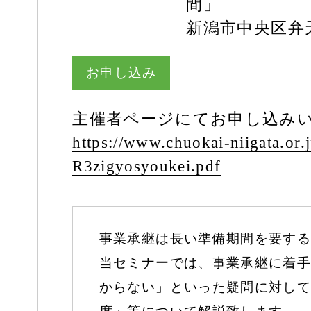
間」
新潟市中央区弁天 1-
お申し込み
主催者ページにてお申し込み
https:/
/
www.chuokai-niigata.or.j
R3zigyosyoukei.pdf
事業承継は⻑い準備期間を要する
当セミナーでは、事業承継に着⼿
からない」といった疑問に対して