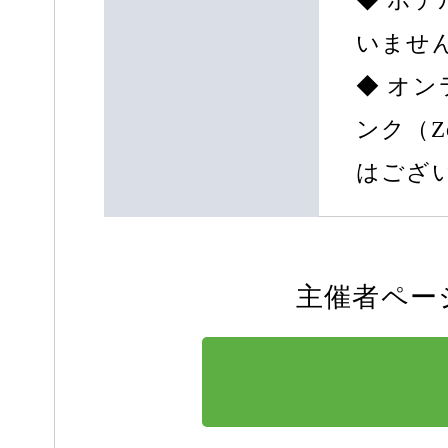
◆ ホ
いませ
◆ オ
ンク（
はござ
主催者ペー