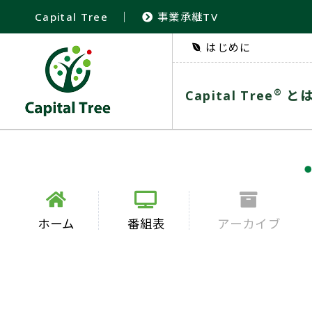
Capital Tree
｜
事業承継TV
はじめに
®
Capital Tree
と
ホーム
番組表
アーカイブ