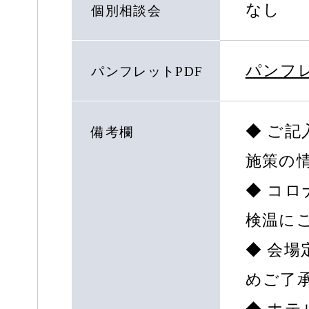
なし
個別相談会
パンフ
パンフレットPDF
◆ ご
備考欄
施策の
◆ コ
検温に
◆ 会
めご了