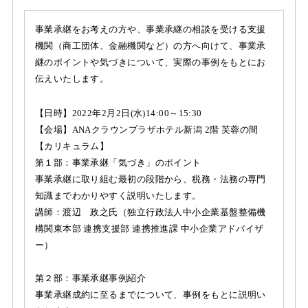
事業承継をお考えの方や、事業承継の相談を受ける支援
機関（商工団体、金融機関など）の方へ向けて、事業承
継のポイントや気づきについて、実際の事例をもとにお
伝えいたします。
【日時】2022年2月2日(水)14:00～15:30
【会場】ANAクラウンプラザホテル新潟 2階 芙蓉の間
【カリキュラム】
第１部：事業承継「気づき」のポイント
事業承継に取り組む最初の段階から、税務・法務の専門
知識までわかりやすく説明いたします。
講師：渡辺 政之氏（独立行政法人中小企業基盤整備機
構関東本部 連携支援部 連携推進課 中小企業アドバイザ
ー）
第２部：事業承継事例紹介
事業承継成約に至るまでについて、事例をもとに説明い