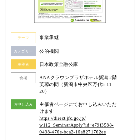
事業承継
テーマ
公的機関
カテゴリー
日本政策金融公庫
主催者
ANAクラウンプラザホテル新潟 2階
会場
芙蓉の間（新潟市中央区万代5-11-
20）
主催者ページにてお申し込みいただ
お申し込み
けます
https:/
/
direct.jfc.go.jp/
w112_SeminarApply?id=e79f3588-
0438-476e-bca2-16a8271762ee