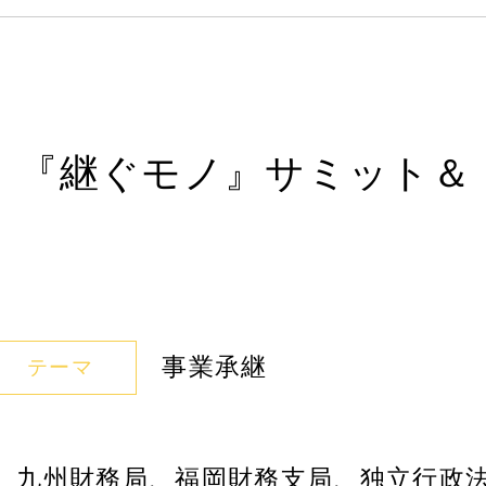
】『継ぐモノ』サミット＆
事業承継
テーマ
、九州財務局、福岡財務支局、独立行政