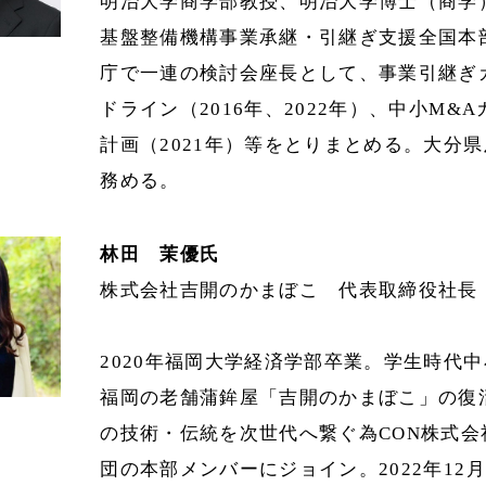
明治大学商学部教授、明治大学博士（商学
基盤整備機構事業承継・引継ぎ支援全国本
庁で一連の検討会座長として、事業引継ぎガ
ドライン（2016年、2022年）、中小M&
計画（2021年）等をとりまとめる。大分
務める。
林田 茉優氏
株式会社吉開のかまぼこ 代表取締役社長
2020年福岡大学経済学部卒業。学生時代
福岡の老舗蒲鉾屋「吉開のかまぼこ」の復
の技術・伝統を次世代へ繋ぐ為CON株式会
団の本部メンバーにジョイン。2022年1