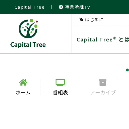
Capital Tree
｜
事業承継TV
はじめに
®
Capital Tree
と
ホーム
番組表
アーカイブ