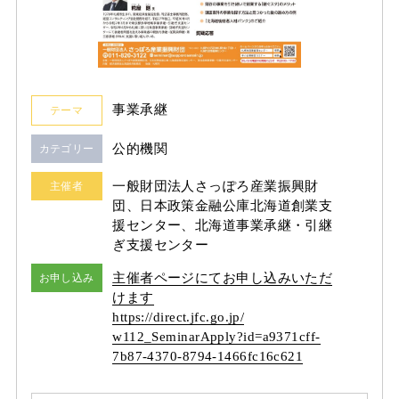
事業承継
テーマ
公的機関
カテゴリー
一般財団法人さっぽろ産業振興財
主催者
団、日本政策金融公庫北海道創業支
援センター、北海道事業承継・引継
ぎ支援センター
主催者ページにてお申し込みいただ
お申し込み
けます
https:/
/
direct.jfc.go.jp/
w112_SeminarApply?id=a9371cff-
7b87-4370-8794-1466fc16c621