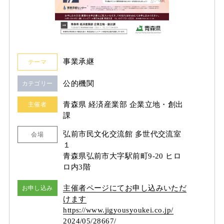
事業承継
テーマ
公的機関
カテゴリー
青森県 経済産業部 企業立地・創出
主催者
課
弘前市民文化交流館 多世代交流室
会場
１
青森県弘前市大字駅前町9-20 ヒロ
ロ内3階
主催者ページにてお申し込みいただ
お申し込み
けます
https:/
/
www.jigyousyoukei.co.jp/
2024/
05/
28667/