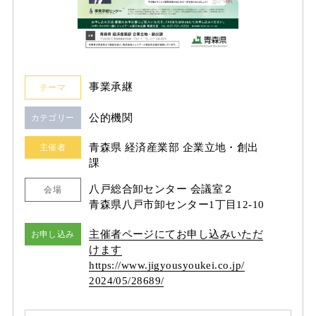
事業承継
テーマ
公的機関
カテゴリー
青森県 経済産業部 企業立地・創出
主催者
課
八戸総合卸センター 会議室２
会場
青森県八戸市卸センター1丁目12-10
主催者ページにてお申し込みいただ
お申し込み
けます
https:/
/
www.jigyousyoukei.co.jp/
2024/
05/
28689/