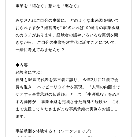
事業を「継なぐ」想いを「継なぐ」
みなさんはご自分の事業に、 どのような未来図を描いて
おられますか？経営者が100名いれば100通りの事業承継
のカタチがあります。経験者の話やいろいろな実例を聞
きながら、 ご自分の事業を次世代に託すことについて、
一緒に考えてみませんか？
◆内容
経験者に学ぶ！
自身も66歳で代表を第三者に譲り、 今年2月に71歳で会
長も退き、 ハッピーリタイヤを実現。 『人間の内面まで
ケアする事業承継の伝道師』 として 「生涯現役」をめざ
す内藤博が、 事業承継を完成させた自身の経験や、 これ
まで支援してきたさまざまな事業承継の実例をお話しし
ます。
事業承継を体験する！（ワークショップ）