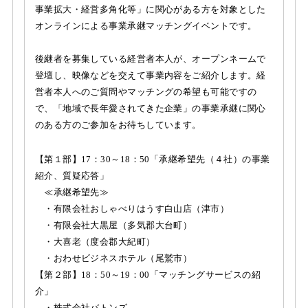
事業拡大・経営多角化等」に関心がある方を対象とした
オンラインによる事業承継マッチングイベントです。
後継者を募集している経営者本人が、オープンネームで
登壇し、映像などを交えて事業内容をご紹介します。経
営者本人へのご質問やマッチングの希望も可能ですの
で、「地域で長年愛されてきた企業」の事業承継に関心
のある方のご参加をお待ちしています。
【第１部】17：30～18：50「承継希望先（４社）の事業
紹介、質疑応答」
≪承継希望先≫
・有限会社おしゃべりはうす白山店（津市）
・有限会社大黒屋（多気郡大台町）
・大喜老（度会郡大紀町）
・おわせビジネスホテル（尾鷲市）
【第２部】18：50～19：00「マッチングサービスの紹
介」
・株式会社バトンズ