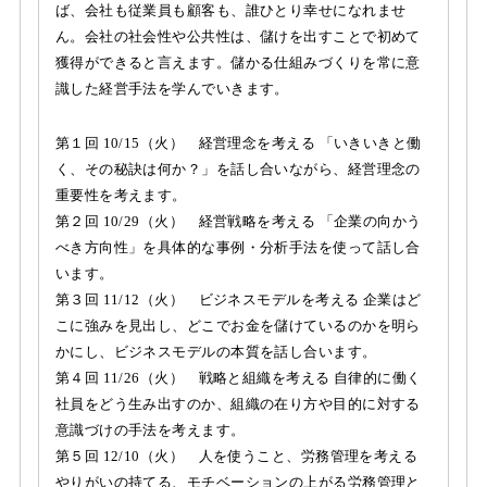
ば、会社も従業員も顧客も、誰ひとり幸せになれませ
ん。会社の社会性や公共性は、儲けを出すことで初めて
獲得ができると言えます。儲かる仕組みづくりを常に意
識した経営手法を学んでいきます。
第１回 10/15（火） 経営理念を考える 「いきいきと働
く、その秘訣は何か？」を話し合いながら、経営理念の
重要性を考えます。
第２回 10/29（火） 経営戦略を考える 「企業の向かう
べき方向性」を具体的な事例・分析手法を使って話し合
います。
第３回 11/12（火） ビジネスモデルを考える 企業はど
こに強みを見出し、どこでお金を儲けているのかを明ら
かにし、ビジネスモデルの本質を話し合います。
第４回 11/26（火） 戦略と組織を考える 自律的に働く
社員をどう生み出すのか、組織の在り方や目的に対する
意識づけの手法を考えます。
第５回 12/10（火） 人を使うこと、労務管理を考える
やりがいの持てる、モチベーションの上がる労務管理と