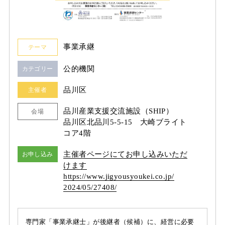
事業承継
テーマ
公的機関
カテゴリー
品川区
主催者
品川産業支援交流施設（SHIP）
会場
品川区北品川5-5-15 大崎ブライト
コア4階
主催者ページにてお申し込みいただ
お申し込み
けます
https:/
/
www.jigyousyoukei.co.jp/
2024/
05/
27408/
専門家「事業承継士」が後継者（候補）に、経営に必要