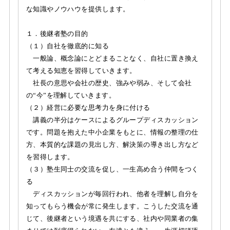
な知識やノウハウを提供します。
１．後継者塾の目的
（１）自社を徹底的に知る
一般論、概念論にとどまることなく、自社に置き換え
て考える知恵を習得していきます。
社長の意思や会社の歴史、強みや弱み、そして会社
の“今”を理解していきます。
（２）経営に必要な思考力を身に付ける
講義の半分はケースによるグループディスカッション
です。問題を抱えた中小企業をもとに、情報の整理の仕
方、本質的な課題の見出し方、解決策の導き出し方など
を習得します。
（３）塾生同士の交流を促し、一生高め合う仲間をつく
る
ディスカッションが毎回行われ、他者を理解し自分を
知ってもらう機会が常に発生します。こうした交流を通
じて、後継者という境遇を共にする、社内や同業者の集