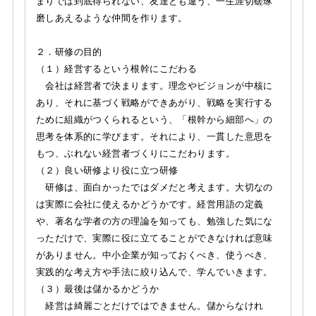
まりでは到底得られない、友達とも違う、一生涯切磋琢
磨しあえるような仲間を作ります。
２．研修の目的
（１）経営するという根幹にこだわる
会社は経営者で決まります。理念やビジョンが中核に
あり、それに基づく戦略ができあがり、戦略を実行する
ために組織がつくられるという、「根幹から細部へ」の
思考を体系的に学びます。それにより、一貫した意思を
もつ、ぶれない経営者づくりにこだわります。
（２）良い研修より役に立つ研修
研修は、面白かったではダメだと考えます。大切なの
は実際に会社に使えるかどうかです。経営用語の定義
や、著名な学者の方の理論を知っても、勉強した気にな
っただけで、実際に役に立てることができなければ意味
がありません。中小企業が知っておくべき、使うべき、
実践的な考え方や手法に絞り込んで、学んでいきます。
（３）最後は儲かるかどうか
経営は綺麗ごとだけではできません。儲からなけれ