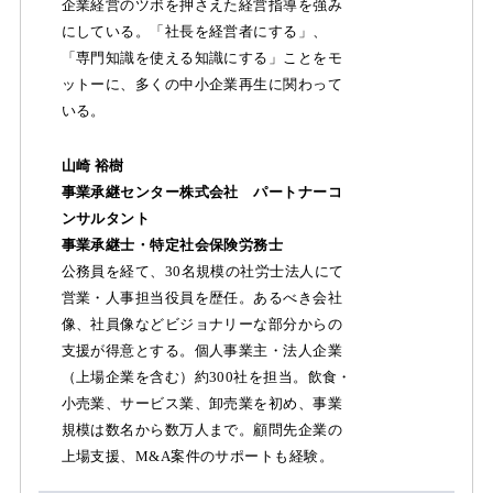
企業経営のツボを押さえた経営指導を強み
にしている。「社長を経営者にする」、
「専門知識を使える知識にする」ことをモ
ットーに、多くの中小企業再生に関わって
いる。
山崎 裕樹
事業承継センター株式会社 パートナーコ
ンサルタント
事業承継士・特定社会保険労務士
公務員を経て、30名規模の社労士法人にて
営業・人事担当役員を歴任。あるべき会社
像、社員像などビジョナリーな部分からの
支援が得意とする。個人事業主・法人企業
（上場企業を含む）約300社を担当。飲食・
小売業、サービス業、卸売業を初め、事業
規模は数名から数万人まで。顧問先企業の
上場支援、M&A案件のサポートも経験。