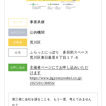
事業承継
テーマ
公的機関
カテゴリー
荒川区
主催者
ふらっとにっぽり 多目的スペース
会場
荒川区東日暮里６丁目１７-６
主催者ページにてお申し込みいただ
お申し込み
けます
https:/
/
www.jigyousyoukei.co.jp/
2025/
01/
30856/
第三者に会社を譲ることを、もう一度、考えてみません
か？