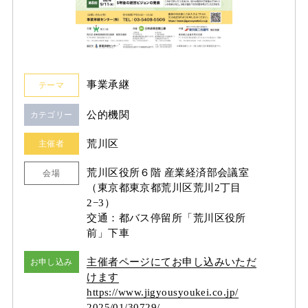
事業承継
テーマ
公的機関
カテゴリー
荒川区
主催者
荒川区役所６階 産業経済部会議室
会場
（東京都東京都荒川区荒川2丁目
2−3）
交通：都バス停留所「荒川区役所
前」下車
主催者ページにてお申し込みいただ
お申し込み
けます
https:/
/
www.jigyousyoukei.co.jp/
2025/
01/
30729/