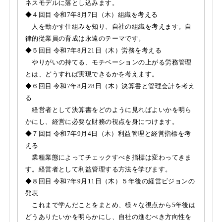
ネスモデルに落とし込みます。
◆４回目 令和7年8月7日（木）組織を考える
人を動かす仕組みを知り、自社の組織を考えます。自
律的従業員の育成は永遠のテーマです。
◆５回目 令和7年8月21日（木）労務を考える
やりがいの持てる、モチベーションの上がる労務管理
とは、どうすれば実現できるかを考えます。
◆６回目 令和7年8月28日（木）決算書と管理会計を考え
る
経営者として決算書をどのように見ればよいかを明ら
かにし、経営に必要な財務の視点を身につけます。
◆７回目 令和7年9月4日（木）利益管理と経営指標を考
える
業種業態によってチェックすべき指標は変わってきま
す。経営者として利益管理する方法を学びます。
◆８回目 令和7年9月11日（木）５年後の経営ビジョンの
発表
これまで学んだことをまとめ、様々な視点から5年後は
どうありたいかを明らかにし、自社の進むべき方向性を