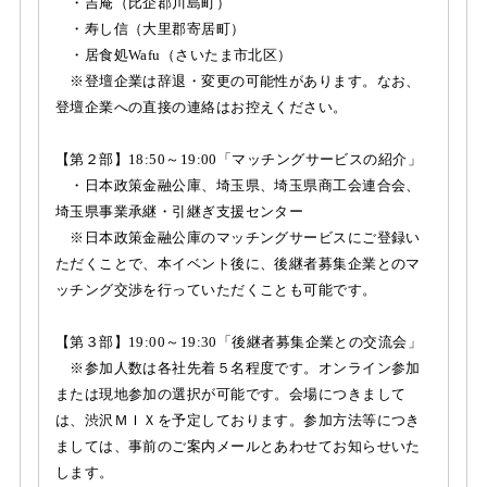
・吉庵（比企郡川島町）
・寿し信（大里郡寄居町）
・居食処Wafu（さいたま市北区）
※登壇企業は辞退・変更の可能性があります。なお、
登壇企業への直接の連絡はお控えください。
【第２部】18:50～19:00「マッチングサービスの紹介」
・日本政策金融公庫、埼玉県、埼玉県商工会連合会、
埼玉県事業承継・引継ぎ支援センター
※日本政策金融公庫のマッチングサービスにご登録い
ただくことで、本イベント後に、後継者募集企業とのマ
ッチング交渉を行っていただくことも可能です。
【第３部】19:00～19:30「後継者募集企業との交流会」
※参加人数は各社先着５名程度です。オンライン参加
または現地参加の選択が可能です。会場につきまして
は、渋沢ＭＩＸを予定しております。参加方法等につき
ましては、事前のご案内メールとあわせてお知らせいた
します。