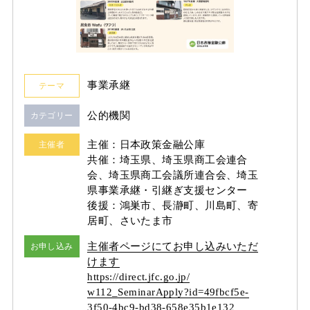
事業承継
テーマ
公的機関
カテゴリー
主催：日本政策金融公庫
主催者
共催：埼玉県、埼玉県商工会連合
会、埼玉県商工会議所連合会、埼玉
県事業承継・引継ぎ支援センター
後援：鴻巣市、長瀞町、川島町、寄
居町、さいたま市
主催者ページにてお申し込みいただ
お申し込み
けます
https:/
/
direct.jfc.go.jp/
w112_SeminarApply?id=49fbcf5e-
3f50-4bc9-bd38-658e35b1e132