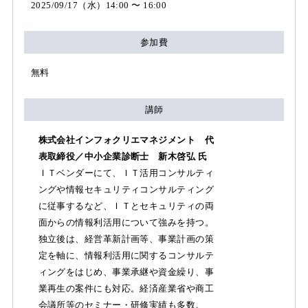
2025/09/17（水）14:00 〜 16:00
参加費
無料
講師
株式会社インフォクリエマネジメント 代
表取締役／中小企業診断士 新木啓弘 氏
ＩＴベンダーにて、ＩＴ活用コンサルティ
ングや情報セキュリティコンサルティング
に従事するなど、ＩＴとセキュリティの両
面からの情報利活用について強みを持つ。
独立後は、経営革新計画等、事業計画の策
定を軸に、情報利活用に関するコンサルテ
ィングをはじめ、事業承継や資金繰り、事
業再生の案件にも対応。経済産業省や商工
会議所等のセミナー・研修実績も多数。