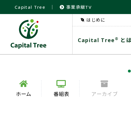
Capital Tree
｜
事業承継TV
はじめに
®
Capital Tree
と
ホーム
番組表
アーカイブ