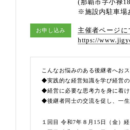
(那覇市字小禄18
※施設内駐車場
主催者ページに
お申し込み
https:/
/
www.jigyo
こんなお悩みのある後継者へおス
◆実践的な経営知識を学び経営の
◆経営に必要な思考力を身に着け
◆後継者同士の交流を促し、一生
１回目 令和7年８月15日（金）