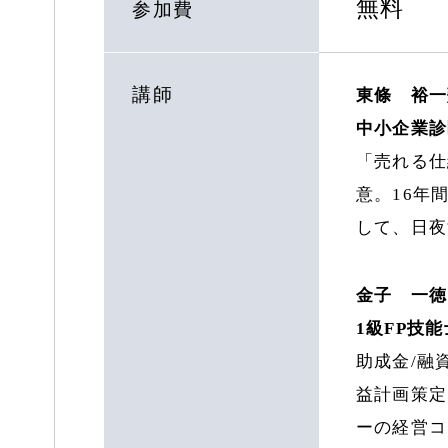
無料
参加費
講師
東條 裕一
中小企業診
「売れる仕
意。16年
して、日
金子 一徳
1級FP技
助成金/融
益計画策定
ーの経営コ