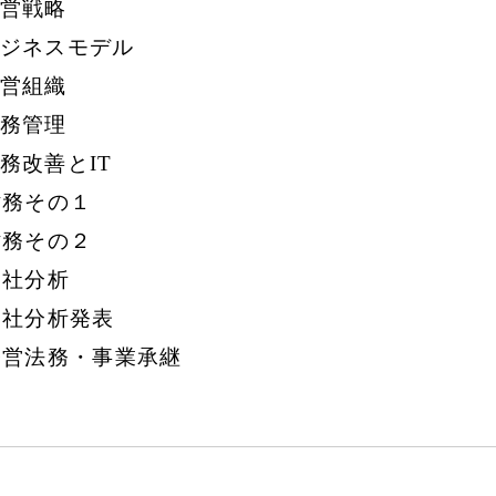
経営戦略
ビジネスモデル
経営組織
労務管理
務改善とIT
財務その１
財務その２
自社分析
自社分析発表
）経営法務・事業承継