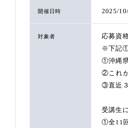
2025/1
開催日時
応募資格
対象者
※下記
①沖縄
②これ
③直近
受講生に
①全11