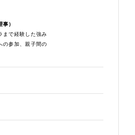
理事）
ラまで経験した強み
への参加、親子間の