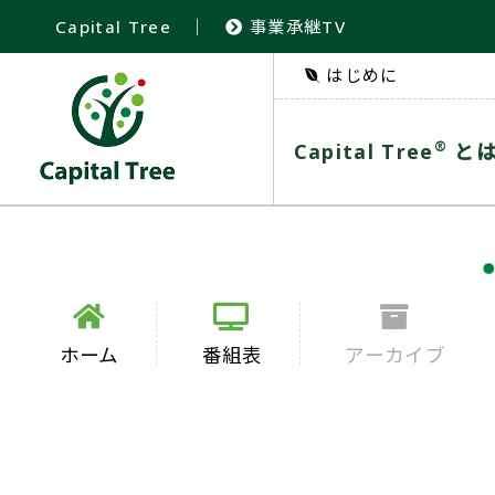
Capital Tree
｜
事業承継TV
はじめに
®
Capital Tree
と
ホーム
番組表
アーカイブ