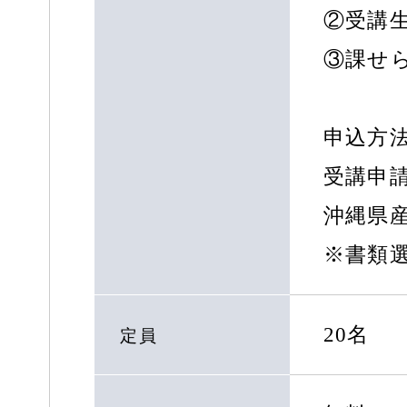
②受講
③課せ
申込方法
受講申請
沖縄県
※書類
20名
定員