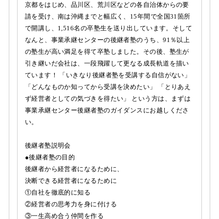
京都をはじめ、品川区、荒川区などの各自治体からの要
請を受け、南は沖縄までと幅広く、15年間で全国31箇所
で開講し、1,516名の卒塾生を送り出しています。そして
なんと、事業承継センターの後継者塾のうち、91％以上
の塾生が高い満足を得て卒塾しました。その後、塾生が
引き継いだ会社は、一段飛躍して更なる成長軌道を描い
ています！ 「いきなり後継者塾を受講する自信がない」
「どんなものか知ってから受講を決めたい」 「とりあえ
ず経営者としての気づきを得たい」 という方は、まずは
事業承継センター後継者塾のガイダンスにお越しくださ
い。
後継者塾説明会
●後継者塾の目的
後継者から経営者になるために、
決断できる経営者になるために
①自社を徹底的に知る
②経営者の思考力を身に付ける
③一生高め合う仲間を作る